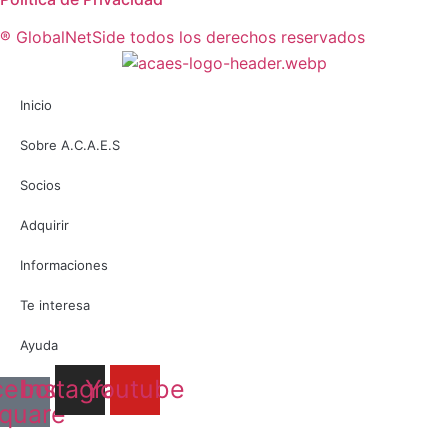
® GlobalNetSide todos los derechos reservados
Inicio
Sobre A.C.A.E.S
Socios
Adquirir
Informaciones
Te interesa
Ayuda
cebook-
Instagram
Youtube
quare