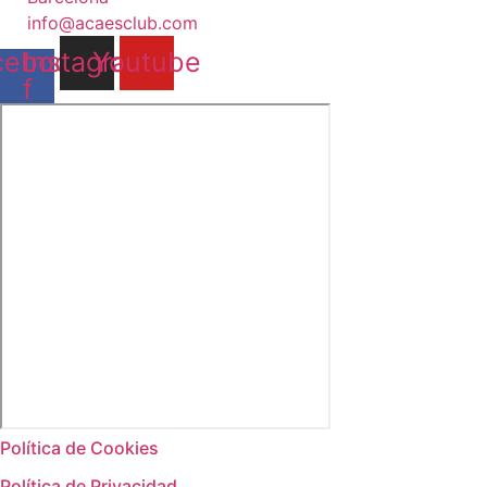
info@acaesclub.com
cebook-
Instagram
Youtube
f
Política de Cookies
Política de Privacidad