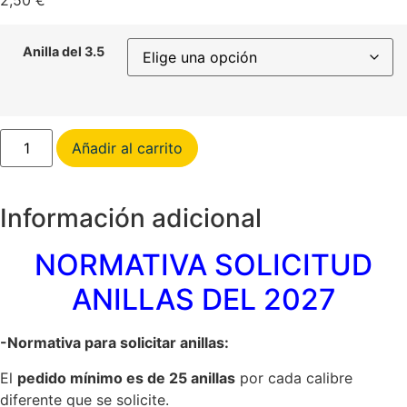
2,50
€
Anilla del 3.5
5
Añadir al carrito
Anillas
del
calibre
3,5
mm
Información adicional
cantidad
NORMATIVA SOLICITUD
ANILLAS DEL 2027
-Normativa para solicitar anillas:
El
pedido mínimo es de 25 anillas
por cada calibre
diferente que se solicite.