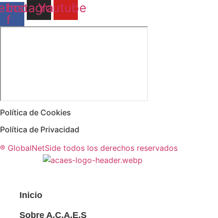
ebook-
Instagram
Youtube
f
Política de Cookies
Política de Privacidad
® GlobalNetSide todos los derechos reservados
Inicio
Sobre A.C.A.E.S